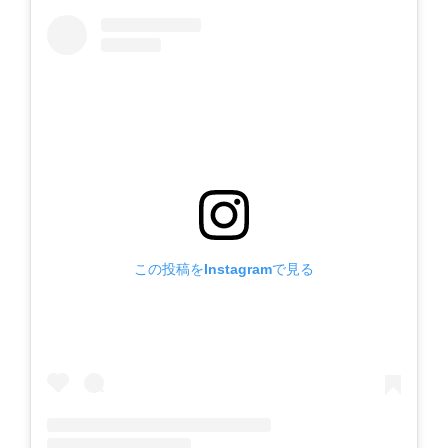
この投稿をInstagramで見る