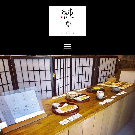
コ
ン
テ
ン
ツ
へ
ス
キ
ッ
プ