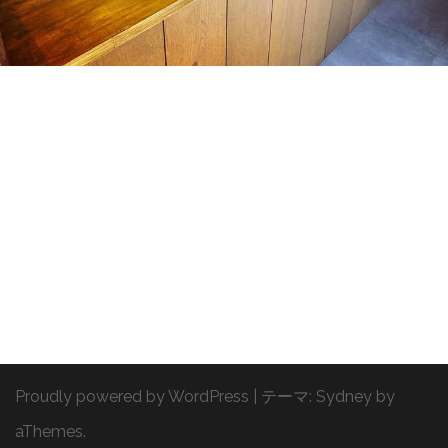
Proudly powered by WordPress
|
テーマ:
Sydney
by
aThemes.