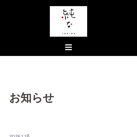
コ
ン
テ
ン
ツ
へ
ス
キ
ッ
プ
お知らせ
2025.1.18