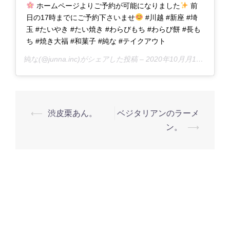
ホームページよりご予約が可能になりました
前
日の17時までにご予約下さいませ
#川越 #新座 #埼
玉 #たいやき #たい焼き #わらびもち #わらび餅 #長も
ち #焼き大福 #和菓子 #純な #テイクアウト
純な
(@junna.inc)がシェアした投稿 –
2020年10月月16日午後9時09分PDT
投
⟵
渋皮栗あん。
ベジタリアンのラーメ
稿
ン。
⟶
ナ
ビ
ゲ
ー
シ
ョ