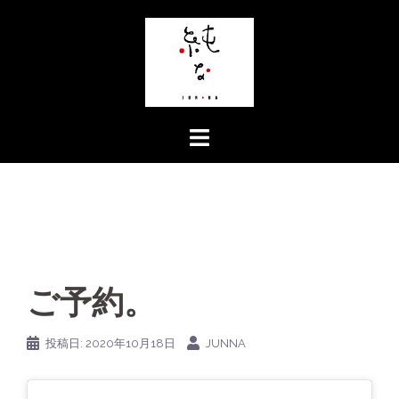
コ
ン
テ
ン
ツ
へ
ス
キ
ッ
プ
ご予約。
投稿日:
2020年10月18日
JUNNA