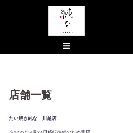
コ
ン
テ
ン
ツ
へ
ス
キ
ッ
プ
店舗一覧
たい焼き純な 川越店
※2022年4月24日移転準備のため閉店